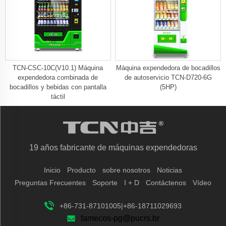
TCN-CSC-10C(V10.1) Máquina
Máquina expendedora de bocadillos
expendedora combinada de
de autoservicio TCN-D720-6G
bocadillos y bebidas con pantalla
(5HP)
táctil
19 años fabricante de máquinas expendedoras
Inicio
Producto
sobre nosotros
Noticias
Preguntas Frecuentes
Soporte
I + D
Contáctenos
Vídeo
+86-731-87101005|+86-18711029693
famecos-pg@pucrs.br