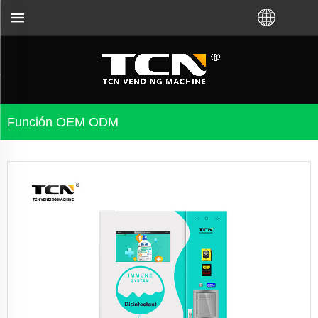
Función OEM ODM