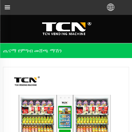
ከ TCN ፋብሪካ ወይም ከሀገር ውስጥ አከፋፋይ ቪ
ጤናማ የምግብ መሸጫ ማሽን