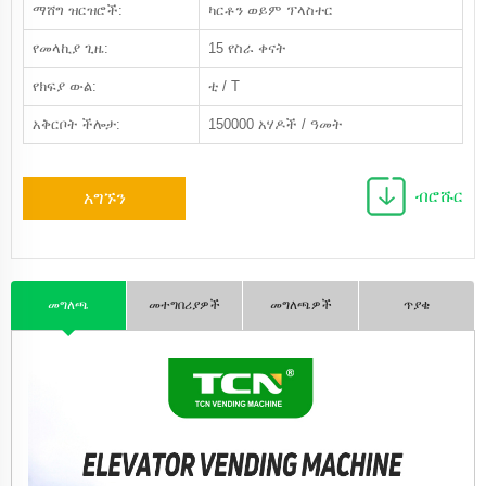
ማሸግ ዝርዝሮች:
ካርቶን ወይም ፕላስተር
የመላኪያ ጊዜ:
15 የስራ ቀናት
የክፍያ ውል:
ቲ / T
አቅርቦት ችሎታ:
150000 አሃዶች / ዓመት
ብሮሹር
አግኙን
መግለጫ
መተግበሪያዎች
መግለጫዎች
ጥያቄ