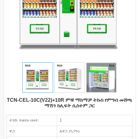
TCN-CEL-10C(V22)+10R ምቹ ማከማቻ ትኩስ የምግብ መሸጫ
ማሽን ከሊፍት ሲስተም ጋር
ትንሹ ትዕዛዝ ብዛት:
1
ዋጋ:
ለዋጋ ያነጋግሩ