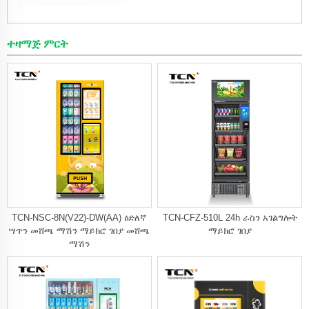
ተዛማጅ ምርት
TCN-NSC-8N(V22)-DW(AA) ዕድለኛ
TCN-CFZ-510L 24h ራስን አገልግሎት
ሣጥን መሸጫ ማሽን ማይክሮ ገበያ መሸጫ
ማይክሮ ገበያ
ማሽን