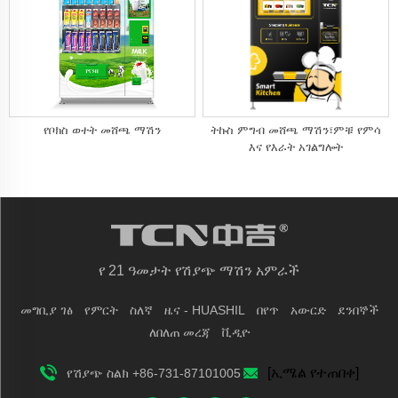
የቦክስ ወተት መሸጫ ማሽን
ትኩስ ምግብ መሸጫ ማሽን፣ምቹ የምሳ
እና የእራት አገልግሎት
የ 21 ዓመታት የሽያጭ ማሽን አምራች
መግቢያ ገፅ
የምርት
ስለኛ
ዜና - HUASHIL
በየጥ
አውርድ
ደንበኞች
ለበለጠ መረጃ
ቪዲዮ
[ኢሜል የተጠበቀ]
የሽያጭ ስልክ +86-731-87101005