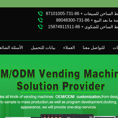
الساخن للمبيعات + 86-731-87101005
ا بعد البيع + 86-731-88048300
الساخن للشكوى + 86-15874911511
ات
للتواصل معنا
العملاء
بيانات للتحميل
الأسئلة الشائع