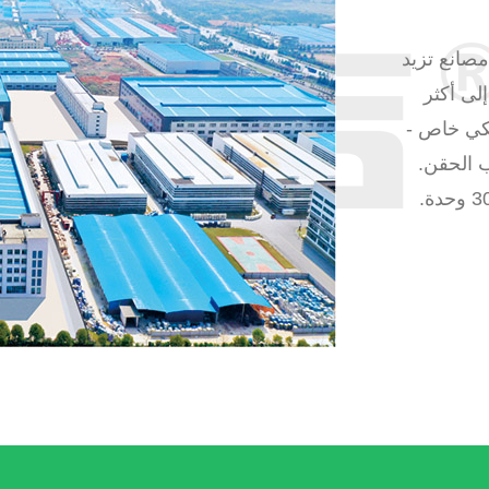
، مصانع تزيد
صل إلى أكثر
تيكي خاص -
ب الحقن.