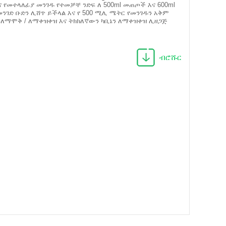
እና የመተላለፊያ መንገዱ የተመቻቸ ንድፍ ለ 500ml መጠጦች እና 600ml
ንገድ ቡድን ሊሸጥ ይችላል እና የ 500 ሚሊ ሜትር የመንገዱን አቅም
 ለማሞቅ / ለማቀዝቀዝ እና ትክክለኛውን ካቢኔን ለማቀዝቀዝ ሊዘጋጅ
ብሮሹር