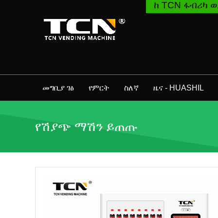
ከ TCN ፋብሪካ ወይም ከሀገር ውስ
መግቢያ ገፅ
የምርት
ስለኛ
ዜና - HUASHIL
የሽያጭ ማሽን ይጠጡ