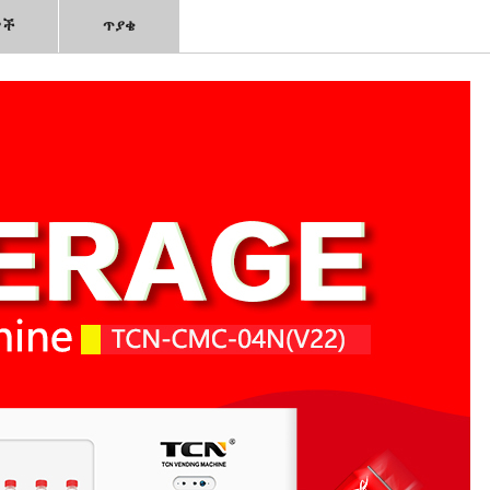
ዎች
ጥያቄ