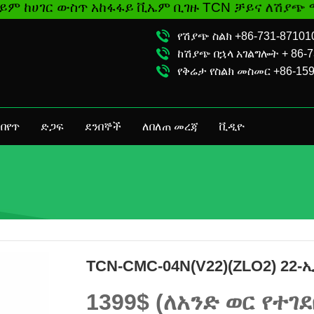
ጥ አከፋፋይ ቪኤም ቢገዙ TCN ቻይና ለሽያጭ ማሽኑ መመሪያ እና
የሽያጭ ስልክ +86-731-87101
ከሽያጭ በኋላ አገልግሎት + 86-7
የቅሬታ የስልክ መስመር +86-15
በየጥ
ድጋፍ
ደንበኞች
ለበለጠ መረጃ
ቪዲዮ
TCN-CMC-04N(V22)(ZLO2) 2
1399$ (ለአንድ ወር የተገደ