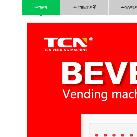
መግለጫ
መተግበሪያዎች
መግለጫ