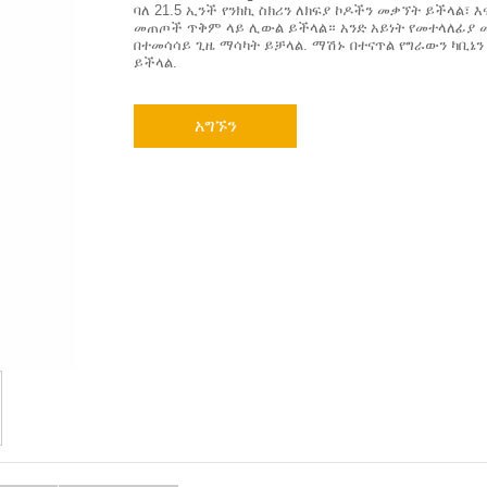
ባለ 21.5 ኢንች የንክኪ ስክሪን ለክፍያ ኮዶችን መቃኘት ይችላል፣ 
መጠጦች ጥቅም ላይ ሊውል ይችላል። አንድ አይነት የመተላለፊያ መ
በተመሳሳይ ጊዜ ማሳካት ይቻላል. ማሽኑ በተናጥል የግራውን ካቢኔን
ይችላል.
አግኙን