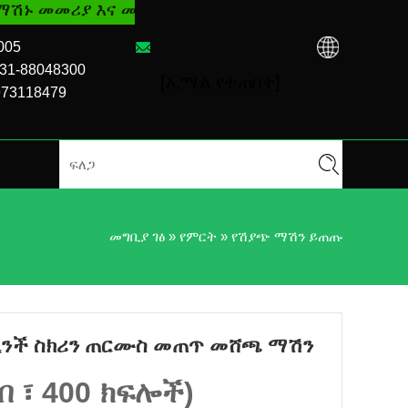
 መላ ፍለጋ ይረዳሃል። ይደውሉልን፡+86-731-88048300
005
31-88048300
[ኢሜል የተጠበቀ]
973118479
መግቢያ ገፅ
»
የምርት
»
የሽያጭ ማሽን ይጠጡ
2-ኢንች ስክሪን ጠርሙስ መጠጥ መሸጫ ማሽን
በ ፣ 400 ክፍሎች)