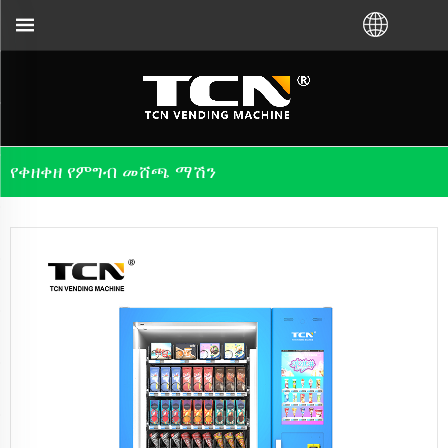
ላ ፍለጋ ይረዳሃል። ይደውሉልን፡+86-731-88048300
የቀዘቀዘ የምግብ መሸጫ ማሽን