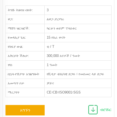
ትንሹ ትዕዛዝ ብዛት:
3
ዋጋ:
ለዋጋ ያነጋግሩ
ማሸግ ዝርዝሮች:
ካርቶን ወይም ፕላስተር
የመላኪያ ጊዜ:
15 የስራ ቀናት
የክፍያ ውል:
ቲ / T
አቅርቦት ችሎታ:
300,000 አሃዶች / ዓመት
ዋስ
1 ዓመት
በኋላ-የሽያጭ አገልግሎት
የቪዲዮ ቴክኒካዊ ድጋፍ ፣ የመስመር ላይ ድጋፍ
አመጣጥ ቦታ
ቻይና
ማረጋገጥ
CE፣CB፣ISO9001፣SGS
ብሮሹር
አግኙን