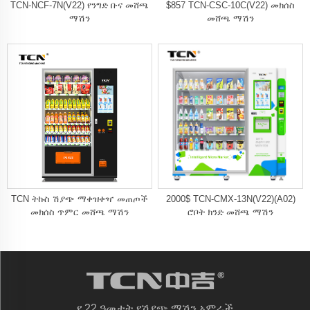
TCN-NCF-7N(V22) የንግድ ቡና መሸጫ
$857 TCN-CSC-10C(V22) መክሰስ
ማሽን
መሸጫ ማሽን
TCN ትኩስ ሽያጭ ማቀዝቀዣ መጠጦች
2000$ TCN-CMX-13N(V22)(A02)
መክሰስ ጥምር መሸጫ ማሽን
ሮቦት ክንድ መሸጫ ማሽን
የ 22 ዓመታት የሽያጭ ማሽን አምራች