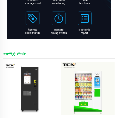
ተዛማጅ ምርት