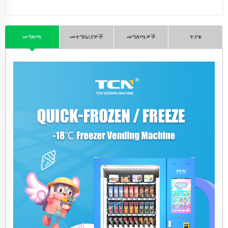
መግለጫ
መተግበሪያዎች
መግለጫዎች
ጥያቄ