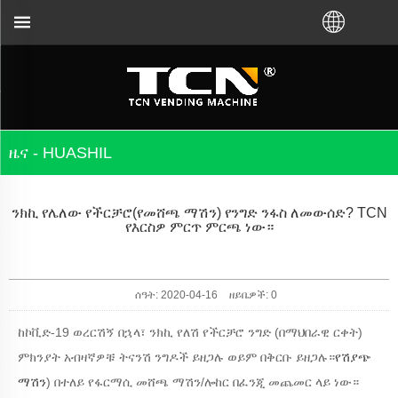
ስጥ አከፋፋይ ቪኤም ቢገዙ TCN ቻይና ለሽያጭ ማሽኑ መመሪያ እ
ዜና - HUASHIL
ንክኪ የሌለው የችርቻሮ(የመሸጫ ማሽን) የንግድ ንፋስ ለመውሰድ? TCN
የእርስዎ ምርጥ ምርጫ ነው።
ሰዓት: 2020-04-16
ዘይቤዎች:
0
ከኮቪድ-19 ወረርሽኝ በኋላ፣ ንክኪ የለሽ የችርቻሮ ንግድ (በማህበራዊ ርቀት)
ምክንያት አብዛኛዎቹ ትናንሽ ንግዶች ይዘጋሉ ወይም በቅርቡ ይዘጋሉ።
የሽያጭ
ማሽን
) በተለይ የፋርማሲ መሸጫ ማሽን/ሎከር በፈንጂ መጨመር ላይ ነው።