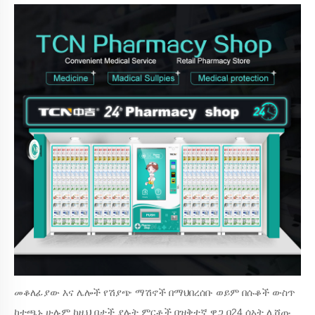
መቆለፊያው እና ሌሎች የሽያጭ ማሽኖች በማህበረሰቡ ወይም በሱቆች ውስጥ
ከተጫኑ ሁሉም ከዚህ በታች ያሉት ምርቶች በዝቅተኛ ዋጋ በ24 ሰአት ሊሸጡ