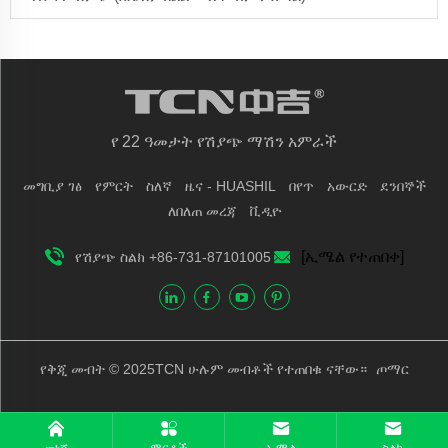
የ 22 ዓመታት የሽያጭ ማሽን አምራች
መግቢያ ገፅ
የምርት
ስለኛ
ዜና - HUASHIL
በየጥ
አውርድ
ደንበኞች
ለበለጠ መረጃ
ቪዲዮ
[ኢሜል የተጠበቀ]
የሽያጭ ስልክ +86-731-87101005
የቅጂ መብት © 2025TCN ሁሉም መብቶች የተጠበቁ ናቸው።
ጦማር