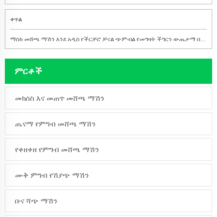
ቀጥል
ማስክ መሸጫ ማሽን እንደ አዲስ የችርቻሮ ቻናል ጭምብል የመግዛት ችግርን ውጤታማ በሆነ መንገድ ያቃልላል
ምርቶች
መክሰስ እና መጠጥ መሸጫ ማሽን
ጤናማ የምግብ መሸጫ ማሽን
የቀዘቀዘ የምግብ መሸጫ ማሽን
ሙቅ ምግብ የሽያጭ ማሽን
ቡና ሻጭ ማሽን