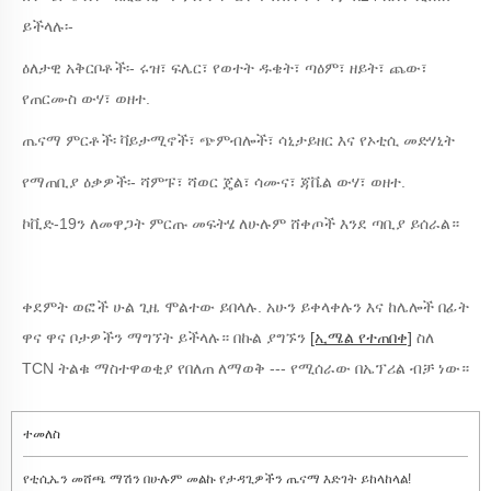
ይችላሉ፡-
ዕለታዊ አቅርቦቶች፡- ሩዝ፣ ፍሌር፣ የወተት ዱቄት፣ ጣዕም፣ ዘይት፣ ጨው፣
የጠርሙስ ውሃ፣ ወዘተ.
ጤናማ ምርቶች፡ ቫይታሚኖች፣ ጭምብሎች፣ ሳኒታይዘር እና የኦቲሲ መድሃኒት
የማጠቢያ ዕቃዎች፡- ሻምፑ፣ ሻወር ጄል፣ ሳሙና፣ ጃቬል ውሃ፣ ወዘተ.
ኮቪድ-19ን ለመዋጋት ምርጡ መፍትሄ ለሁሉም ሸቀጦች እንደ ጣቢያ ይሰራል።
ቀደምት ወፎች ሁል ጊዜ ሞልተው ይበላሉ. አሁን ይቀላቀሉን እና ከሌሎች በፊት
ዋና ዋና ቦታዎችን ማግኘት ይችላሉ። በኩል ያግኙን
[ኢሜል የተጠበቀ]
ስለ
TCN ትልቁ ማስተዋወቂያ የበለጠ ለማወቅ --- የሚሰራው በኤፕሪል ብቻ ነው።
ተመለስ
የቲሲኤን መሸጫ ማሽን በሁሉም መልኩ የታዳጊዎችን ጤናማ እድገት ይከላከላል!