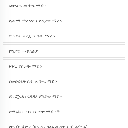
መጽሐፍ መሸጫ ማሽን
የዕድሜ ማረጋገጫ የሽያጭ ማሽን
ስማርት ፍሪጅ መሸጫ ማሽን
የሽያጭ መቆለፊያ
PPE የሽያጭ ማሽን
የመድኃኒት ቤት መሸጫ ማሽን
የኦሪጂናል / ODM የሽያጭ ማሽን
የማይክሮ ገበያ የሽያጭ ማሽኖች
የጽዳት ሽያጭ (በኤሽያ ክልል ውስጥ ብቻ ይሸጣል)