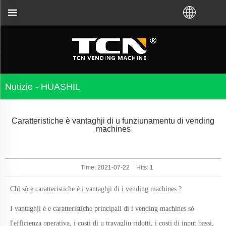
guida di i vending machine è a risoluzione di i prub
Nutizie - HUASHIL
Caratteristiche è vantaghji di u funziunamentu di vending
machines
Time: 2021-07-22
Hits:
1
Chì sò e caratteristiche è i vantaghji di i vending machines ?
I vantaghji è e caratteristiche principali di i vending machines sò
l'efficienza operativa, i costi di u travagliu ridotti, i costi di input bassi,