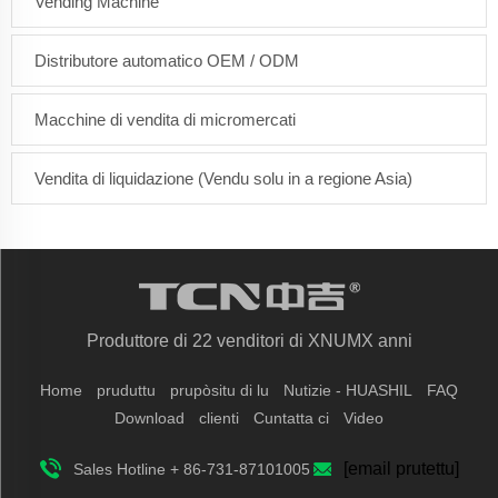
Vending Machine
Distributore automatico OEM / ODM
Macchine di vendita di micromercati
Vendita di liquidazione (Vendu solu in a regione Asia)
Produttore di 22 venditori di XNUMX anni
Home
pruduttu
prupòsitu di lu
Nutizie - HUASHIL
FAQ
Download
clienti
Cuntatta ci
Video
[email prutettu]
Sales Hotline + 86-731-87101005