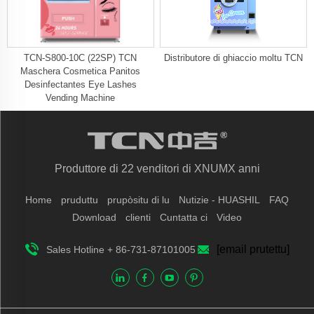
TCN-S800-10C (22SP) TCN
Distributore di ghiaccio moltu TCN
Maschera Cosmetica Panitos
Desinfectantes Eye Lashes
Vending Machine
Produttore di 22 venditori di XNUMX anni
Home
pruduttu
prupòsitu di lu
Nutizie - HUASHIL
FAQ
Download
clienti
Cuntatta ci
Video
[email prutettu]
Sales Hotline + 86-731-87101005