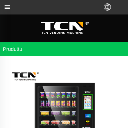
te acquistatu VM da a fabbrica TCN o da u distributor
Pruduttu