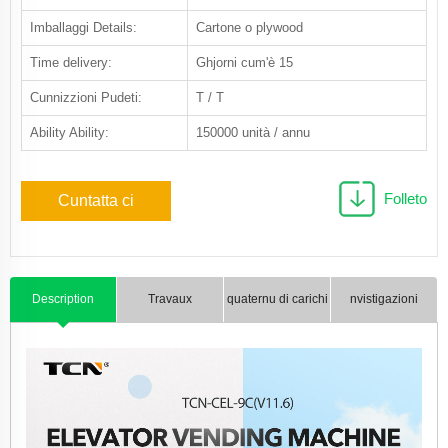
Imballaggi Details:
Cartone o plywood
Time delivery:
Ghjorni cum'è 15
Cunnizzioni Pudeti:
T / T
Ability Ability:
150000 unità / annu
Folleto
Cuntatta ci
Description
Travaux
quaternu di carichi
nvistigazioni