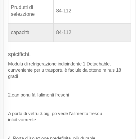
Prudutti di
84-112
selezzione
capacità
84-112
spicifichi
:
Modulu di refrigerazione indipindente 1.Detachable,
cunveniente per u trasportu è faciule da ottene minus 18
gradi
2.can ponu fà l'alimenti freschi
A porta di vetru 3.big, pò vede l'alimentu frescu
intuitivamente
4. Porta d'isolazione predefinita, più durable