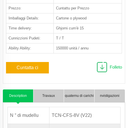
Prezzo:
Cuntattu per Prezzo
Imballaggi Details:
Cartone o plywood
Time delivery:
Ghjorni cum'è 15
Cunnizzioni Pudeti:
T / T
Ability Ability:
150000 unità / annu
Folleto
Cuntatta ci
Description
Travaux
quaternu di carichi
nvistigazioni
N ° di mudellu
TCN-CFS-8V (V22)