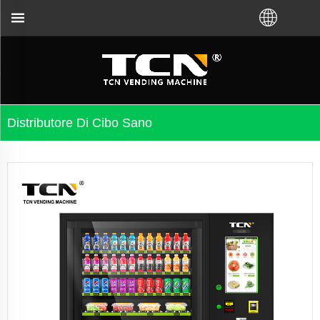
a di i vending machine è a risoluzione di i prublemi,
Distributore Di Cibo Sano