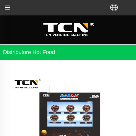
istatu VM da a fabbrica TCN o da u distributore local
Distributore Hot Food