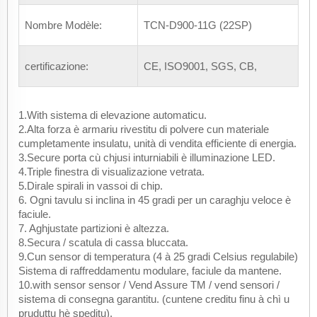
Nombre Modèle:
TCN-D900-11G (22SP)
certificazione:
CE, ISO9001, SGS, CB,
1.With sistema di elevazione automaticu.
2.Alta forza è armariu rivestitu di polvere cun materiale
cumpletamente insulatu, unità di vendita efficiente di energia.
3.Secure porta cù chjusi inturniabili è illuminazione LED.
4.Triple finestra di visualizazione vetrata.
5.Dirale spirali in vassoi di chip.
6. Ogni tavulu si inclina in 45 gradi per un caraghju veloce è
faciule.
7. Aghjustate partizioni è altezza.
8.Secura / scatula di cassa bluccata.
9.Cun sensor di temperatura (4 à 25 gradi Celsius regulabile)
Sistema di raffreddamentu modulare, faciule da mantene.
10.with sensor sensor / Vend Assure TM / vend sensori /
sistema di consegna garantitu. (cuntene creditu finu à chì u
pruduttu hè speditu).