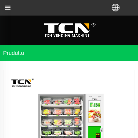
rta micca chì avete acquistatu VM da a fabbrica TCN 
Pruduttu