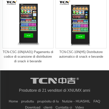
TCN-CSC-10N(AA01) Pagamentu di
TCN-CSC-10N(H5) Distributore
codice di scansione di distributore
automatico di snack e bevande
di snack è bevande
Produttore di 21 venditori di XNUMX anni
Home
pruduttu
prupòsitu di lu
Nutizie - HUASHIL
FAQ
Download
clienti
Cuntatta ci
Video