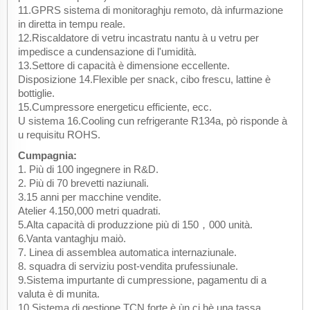
11.GPRS sistema di monitoraghju remoto, dà infurmazione
in diretta in tempu reale.
12.Riscaldatore di vetru incastratu nantu à u vetru per
impedisce a cundensazione di l'umidità.
13.Settore di capacità è dimensione eccellente.
Disposizione 14.Flexible per snack, cibo frescu, lattine è
bottiglie.
15.Cumpressore energeticu efficiente, ecc.
U sistema 16.Cooling cun refrigerante R134a, pò risponde à
u requisitu ROHS.
Cumpagnia:
1. Più di 100 ingegnere in R&D.
2. Più di 70 brevetti naziunali.
3.15 anni per macchine vendite.
Atelier 4.150,000 metri quadrati.
5.Alta capacità di produzzione più di 150，000 unità.
6.Vanta vantaghju maiò.
7. Linea di assemblea automatica internaziunale.
8. squadra di serviziu post-vendita prufessiunale.
9.Sistema impurtante di cumpressione, pagamentu di a
valuta è di munita.
10.Sistema di gestione TCN forte è ùn ci hè una tassa