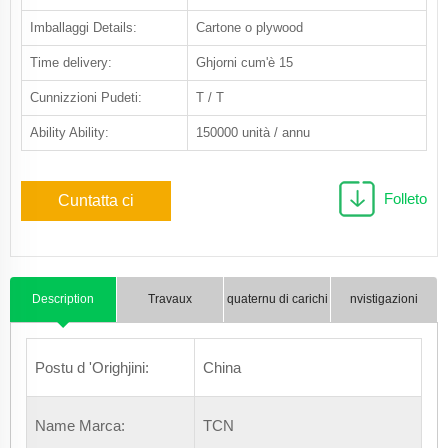
Imballaggi Details:
Cartone o plywood
Time delivery:
Ghjorni cum'è 15
Cunnizzioni Pudeti:
T / T
Ability Ability:
150000 unità / annu
Folleto
Cuntatta ci
Description
Travaux
quaternu di carichi
nvistigazioni
Postu d 'Orighjini:
China
Name Marca:
TCN