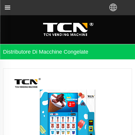
prublemi, ùn importa micca chì avete acquistatu VM d
Distributore Di Macchine Congelate