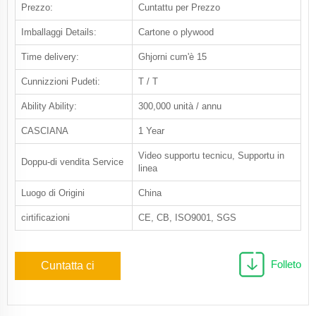
Prezzo:
Cuntattu per Prezzo
Imballaggi Details:
Cartone o plywood
Time delivery:
Ghjorni cum'è 15
Cunnizzioni Pudeti:
T / T
Ability Ability:
300,000 unità / annu
CASCIANA
1 Year
Video supportu tecnicu, Supportu in
Doppu-di vendita Service
linea
Luogo di Origini
China
cirtificazioni
CE, CB, ISO9001, SGS
Folleto
Cuntatta ci