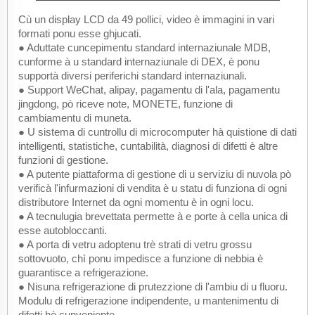
Cù un display LCD da 49 pollici, video è immagini in vari
formati ponu esse ghjucati.
● Aduttate cuncepimentu standard internaziunale MDB,
cunforme à u standard internaziunale di DEX, è ponu
supportà diversi periferichi standard internaziunali.
● Support WeChat, alipay, pagamentu di l'ala, pagamentu
jingdong, pò riceve note, MONETE, funzione di
cambiamentu di muneta.
● U sistema di cuntrollu di microcomputer hà quistione di dati
intelligenti, statistiche, cuntabilità, diagnosi di difetti è altre
funzioni di gestione.
● A putente piattaforma di gestione di u serviziu di nuvola pò
verificà l'infurmazioni di vendita è u statu di funziona di ogni
distributore Internet da ogni momentu è in ogni locu.
● A tecnulugia brevettata permette à e porte à cella unica di
esse autobloccanti.
● A porta di vetru adoptenu trè strati di vetru grossu
sottovuoto, chì ponu impedisce a funzione di nebbia è
guarantisce a refrigerazione.
● Nisuna refrigerazione di prutezzione di l'ambiu di u fluoru.
Modulu di refrigerazione indipendente, u mantenimentu di
difetti hè cunveniente.