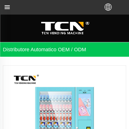
di i prublemi, ùn importa micca chì avete acquistatu
Distributore Automatico OEM / ODM