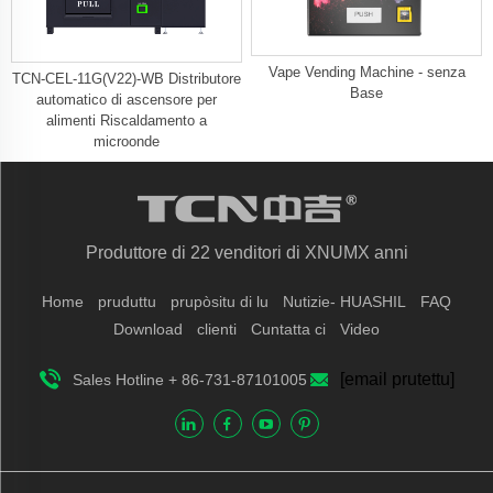
Vape Vending Machine - senza
TCN-CEL-11G(V22)-WB Distributore
Base
automatico di ascensore per
alimenti Riscaldamento a
microonde
Produttore di 22 venditori di XNUMX anni
Home
pruduttu
prupòsitu di lu
Nutizie- HUASHIL
FAQ
Download
clienti
Cuntatta ci
Video
[email prutettu]
Sales Hotline + 86-731-87101005