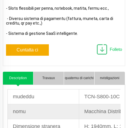
- Slots flessibili per penna, notebook, matita, fermu ecc.,
 - Diversu sistema di pagamentu (fattura, muneta, carta di 
creditu, qr pay etc.,) 
- Sistema di gestione SaaS intelligente.
Folleto
Cuntatta ci
Description
Travaux
quaternu di carichi
nvistigazioni
mudeddu
TCN-S800-10C (2
nomu
Macchina Distributr
Dimensione stranera
H: 1940mm, L: 12