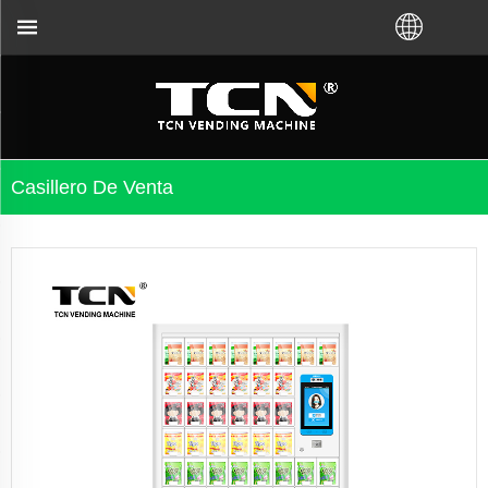
 de TCN o del distribuidor local. Llámenos: + 86-73
Casillero De Venta