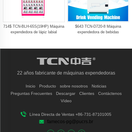
714$ TCN-BLH-65S(19HP) Máquina
$643 TCN-D720-8 Máquina
expendedora de lápiz labial
expendedora de bebidas
22 años fabricante de máquinas expendedoras
Inicio
Producto
sobre nosotros
Noticias
Preguntas Frecuentes
Descargar
Clientes
Contáctenos
Vídeo
Línea Directa de Ventas +86-731-87101005
famecos-pg@pucrs.br