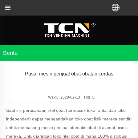
masalah mesin penjual otomatis tidak peduli Anda
Berita
Pasar mesin penjual obat-obatan cerdas
Waktu: 2020-02-13
Hits:
0
Saat ini, perusahaan ritel obat (termasuk toko rantai dan toko
independen) dapat mengandalkan toko obat fisik mereka sendiri
untuk memasang mesin penjual otomatis obat di alamat bisnis
mereka. Untuk jaringan toko ritel obat di mana 100% distribusi