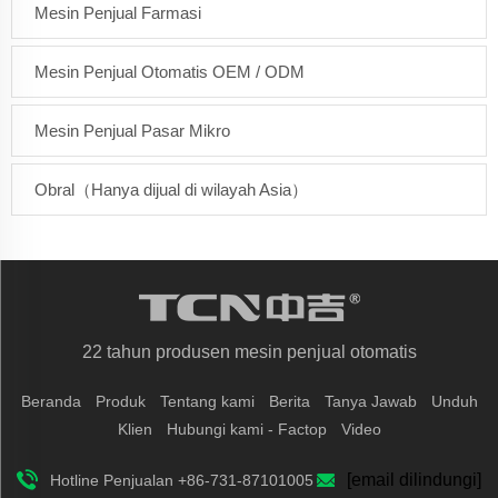
Mesin Penjual Farmasi
Mesin Penjual Otomatis OEM / ODM
Mesin Penjual Pasar Mikro
Obral（Hanya dijual di wilayah Asia）
22 tahun produsen mesin penjual otomatis
Beranda
Produk
Tentang kami
Berita
Tanya Jawab
Unduh
Klien
Hubungi kami - Factop
Video
[email dilindungi]
Hotline Penjualan +86-731-87101005