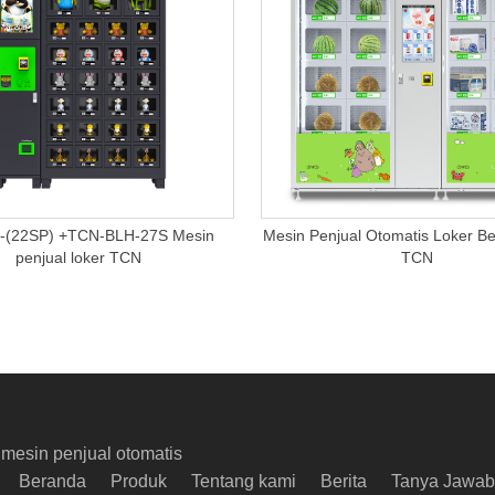
-(22SP) +TCN-BLH-27S Mesin
Mesin Penjual Otomatis Loker B
penjual loker TCN
TCN
mesin penjual otomatis
Beranda
Produk
Tentang kami
Berita
Tanya Jawab