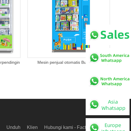
erpendingin
Mesin penjual otomatis Buku TCN
Unduh
Klien
Hubungi kami - Factop
Video