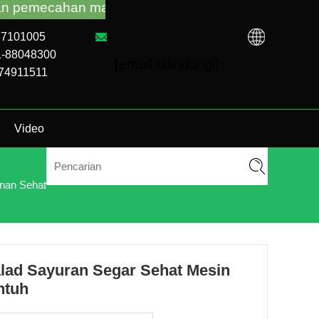
an masalah mesin penjual otomatis tidak peduli A
-87101005
1-88048300
[email dilindungi]
874911511
Video
nan Sehat
lad Sayuran Segar Sehat Mesin
ntuh