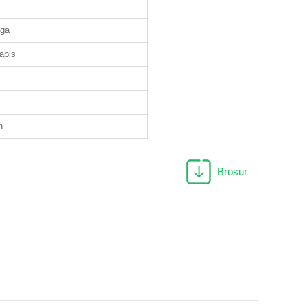
rga
apis
n
Brosur