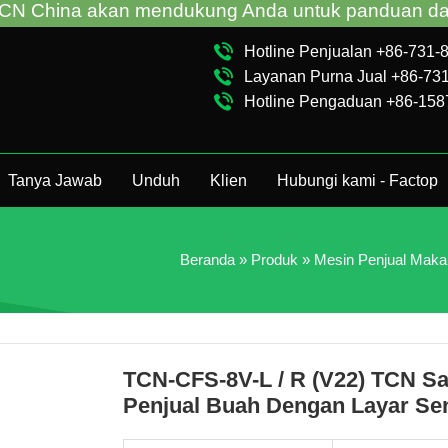
na akan mendukung Anda untuk panduan dan pemecah
Hotline Penjualan +86-731
Layanan Purna Jual +86-73
Hotline Pengaduan +86-15
Tanya Jawab
Unduh
Klien
Hubungi kami - Factop
Beranda
»
Produk
»
Mesin Penjual Maka
TCN-CFS-8V-L / R (V22) TCN Sa
Penjual Buah Dengan Layar Se