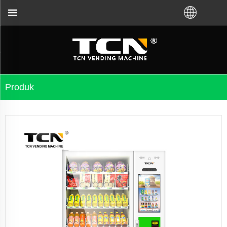
li Anda membeli VM dari pabrik TCN atau distribu
Produk