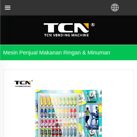
or lokal.Hubungi kami:+86-731-88048300
Mesin Penjual Makanan Ringan & Minuman