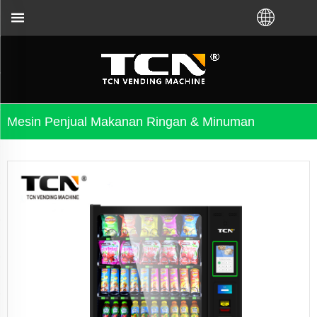
 dan pemecahan masalah mesin penjual otomatis ti
Mesin Penjual Makanan Ringan & Minuman