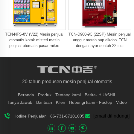
TCN-NFS-8V (V22) Mesin penjual
TCN-D900-9C (22SP) Mesin penjual
otomatis kotak misteri mesin
anggur merah sup alkohol TCN
penjual otomatis pasar mikro
dengan layar sentuh 22 inci
20 tahun produsen mesin penjual otomatis
Beranda
Produk
Tentang kami
Berita- HUASHIL
Tanya Jawab
Bantuan
Klien
Hubungi kami - Factop
Video
[email dilindungi]
Hotline Penjualan +86-731-87101005