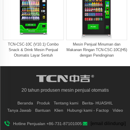
TCN-CSC-10C (V10.1) Combo
Mesin Penjual Minuman dan
Snack & Drink Mesin Penjual
Makanan Ringan TCN-CSC-10C(H5)
Otomatis Layar Sentuh
dengan Pendinginan
20 tahun produsen mesin penjual otomatis
Beranda
Produk
Tentang kami
Berita- HUASHIL
Tanya Jawab
Bantuan
Klien
Hubungi kami - Factop
Video
[email dilindungi]
Hotline Penjualan +86-731-87101005