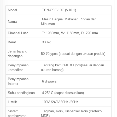
Model
TCN-CSC-10C (V10.1)
Mesin Penjual Makanan Ringan dan
Nama
Minuman
Dimensi Luar
T: 1985mm, W: 1180mm, D: 790 mm
Berat
3
3
0kg
Jenis barang
50-70types (sesuai dengan ukuran produk)
dagangan
Penyimpanan
Tentang kami
360
~
800
pcs
(sesuai dengan
komoditas
ukuran barang)
Penyimpanan
6 drawers
Interior
Suhu pendinginan
4-
25
° C (dapat disesuaikan)
Listrik
100V /
2
4
0V,
5
0Hz /
6
0Hz
Sistem
Tagihan, Koin, Dispenser Koin (Protokol
pembayaran
MDB)