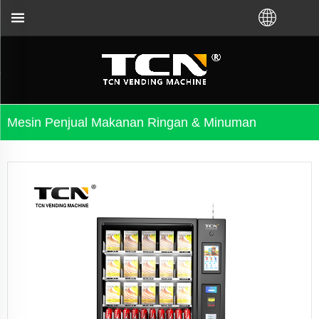
nda membeli VM dari pabrik TCN atau distributor 
Mesin Penjual Makanan Ringan & Minuman