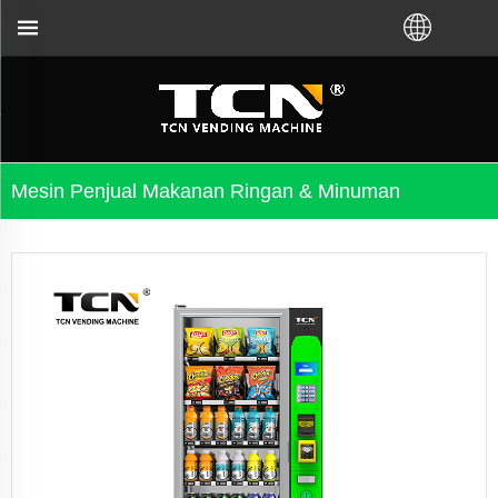
 distributor lokal.Hubungi kami:+86-731-88048300
Mesin Penjual Makanan Ringan & Minuman