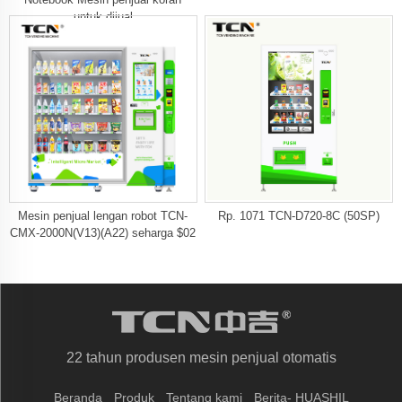
untuk dijual
Mesin penjual lengan robot TCN-
Rp. 1071 TCN-D720-8C (50SP)
CMX-2000N(V13)(A22) seharga $02
22 tahun produsen mesin penjual otomatis
Beranda
Produk
Tentang kami
Berita- HUASHIL