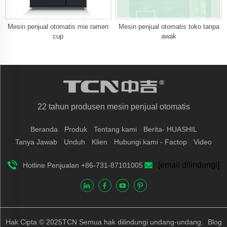
Mesin penjual otomatis mie ramen
Mesin penjual otomatis toko tanpa
cup
awak
22 tahun produsen mesin penjual otomatis
Beranda
Produk
Tentang kami
Berita- HUASHIL
Tanya Jawab
Unduh
Klien
Hubungi kami - Factop
Video
[email dilindungi]
Hotline Penjualan +86-731-87101005
Hak Cipta © 2025TCN Semua hak dilindungi undang-undang.
Blog