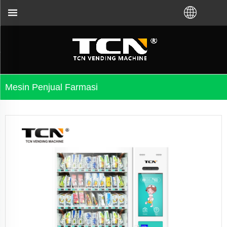
 otomatis tidak peduli Anda membeli VM dari pabr
Mesin Penjual Farmasi