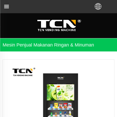
na akan mendukung Anda untuk panduan dan pemeca
Mesin Penjual Makanan Ringan & Minuman