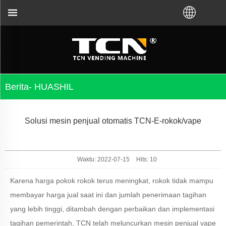
ng Anda untuk panduan dan pemecahan masalah mesi
Berita- HUASHIL
Solusi mesin penjual otomatis TCN-E-rokok/vape
Waktu: 2022-07-15
Hits:
10
Karena harga pokok rokok terus meningkat, rokok tidak mampu
membayar harga jual saat ini dan jumlah penerimaan tagihan
yang lebih tinggi, ditambah dengan perbaikan dan implementasi
tagihan pemerintah, TCN telah meluncurkan mesin penjual vape