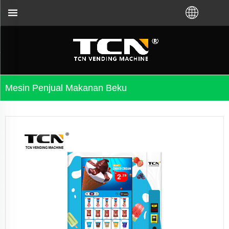
penjual otomatis tidak peduli Anda membeli VM da
Mesin Penjual Makanan Beku