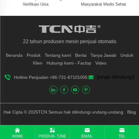
Verifikasi Usia
Masyarakat Medis Sehat
22 tahun produsen mesin penjual otomatis
Beranda
Produk
Tentang kami
Berita
Tanya Jawab
Unduh
Klien
Hubungi kami - Factop
Video
[email dilindungi]
Hotline Penjualan +86-731-87101005
Hak Cipta © 2025TCN Semua hak dilindungi undang-undang.
Blog
HOME
PRODUK- TJNE
EMAIL
TEL