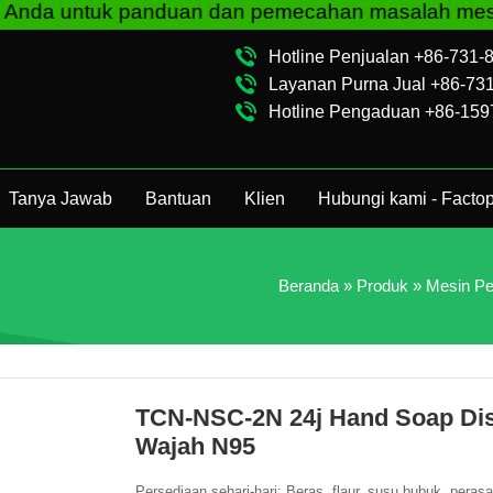
uan dan pemecahan masalah mesin penjual otomatis
Hotline Penjualan +86-731
Layanan Purna Jual +86-73
Hotline Pengaduan +86-15
Tanya Jawab
Bantuan
Klien
Hubungi kami - Facto
Beranda
»
Produk
»
Mesin Pe
TCN-NSC-2N 24j Hand Soap Dis
Wajah N95
Persediaan sehari-hari: Beras, flaur, susu bubuk, peras