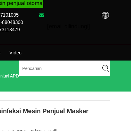
 tidak peduli Anda membeli VM dari pabrik TCN at
-87101005
1-88048300
[email dilindungi]
973118479
p
Video
njual APD
infeksi Mesin Penjual Masker
a, minyak, garam, air kemasan, dll.