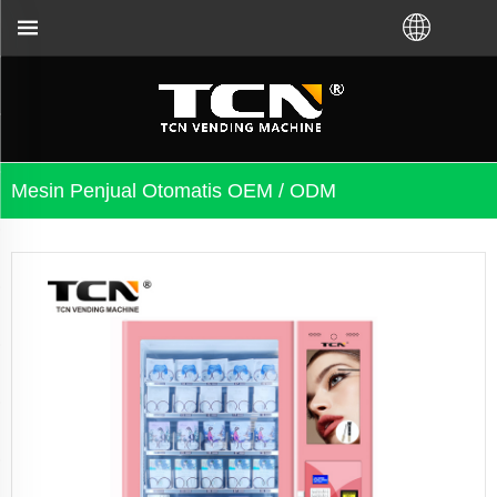
ahan masalah mesin penjual otomatis tidak pedul
Mesin Penjual Otomatis OEM / ODM