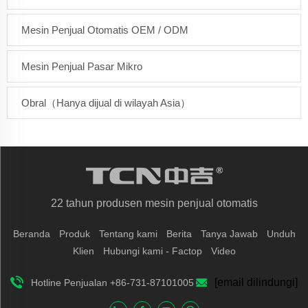
Mesin Penjual Otomatis OEM / ODM
Mesin Penjual Pasar Mikro
Obral（Hanya dijual di wilayah Asia）
22 tahun produsen mesin penjual otomatis
Beranda
Produk
Tentang kami
Berita
Tanya Jawab
Unduh
Klien
Hubungi kami - Factop
Video
[email dilindungi]
Hotline Penjualan +86-731-87101005