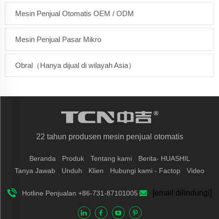
Mesin Penjual Otomatis OEM / ODM
Mesin Penjual Pasar Mikro
Obral（Hanya dijual di wilayah Asia）
22 tahun produsen mesin penjual otomatis
Beranda
Produk
Tentang kami
Berita- HUASHIL
Tanya Jawab
Unduh
Klien
Hubungi kami - Factop
Video
[email dilindungi]
Hotline Penjualan +86-731-87101005