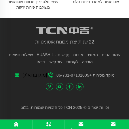
אוטומטיות לממכר פירות סלט
עצמי סלט יצרן מכונות אוטומטיות
משולבות פירות ירקות
22 שנות יצרן מכונות אוטומטיות
עמוד הבית
המוצר
אודות
חֲדָשׁוֹת - HUASHIL
שאלות נפוצות
הורדה
לקוחות
צור קשר
וִידֵאוֹ
[מוגן בדוא"ל]
מוקד מכירות +86-731-87101005
זכויות יוצרים © 2025 TCN כל הזכויות שמורות.
בלוג