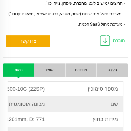
- חריצים גמישים לעט, מחברת, עיפרון, נייח וכו '.
 - מערכת תשלומים שונות (שטר, מטבע, כרטיס אשראי, תשלום qr וכו ') 
- מערכת ניהול SaaS חכמה.
חוברת
צרו קשר
חֲקִירָה
מפרטים
יישומים
תיאור
מספר סימוכין
-S800-10C (22SP)
שם
מכונה אוטומטית נייח
מידות בחוץ
, W: 1261mm, D: 771