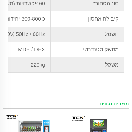
סוג הסחורה
60 אפשרויות (משומר / ארוז בקבוק / ארוז בקופסא)
קיבולת אחסון
כ 300-800 יחידות (לפי גודל הסחורה)
חשמל
 240V, 50Hz / 60Hz
ממשק סטנדרטי
MDB / DEX
מִשׁקָל
220kg
מוצרים נלווים