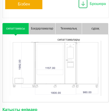
Брошюра
Бізбен
хабарласыңы
сипаттамасы
Бағдарламалар
Техникалық
сұрақ
сипаттамалары
Қатысты өнімдер