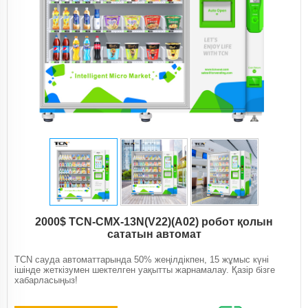
2000$ TCN-CMX-13N(V22)(A02) робот қолын
сататын автомат
TCN сауда автоматтарында 50% жеңілдікпен, 15 жұмыс күні
ішінде жеткізумен шектелген уақытты жарнамалау. Қазір бізге
хабарласыңыз!