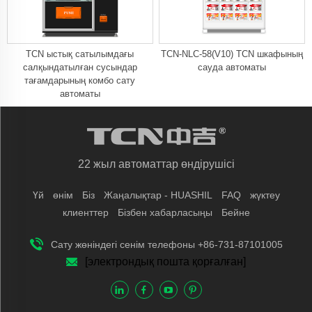
TCN ыстық сатылымдағы
TCN-NLC-58(V10) TCN шкафының
салқындатылған сусындар
сауда автоматы
тағамдарының комбо сату
автоматы
22 жыл автоматтар өндірушісі
Үй
өнім
Бiз
Жаңалықтар - HUASHIL
FAQ
жүктеу
клиенттер
Бізбен хабарласыңы
Бейне
Сату жөніндегі сенім телефоны +86-731-87101005
[электрондық пошта қорғалған]