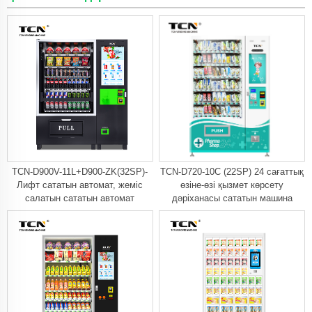
TCN-D900V-11L+D900-ZK(32SP)-
TCN-D720-10C (22SP) 24 сағаттық
Лифт сататын автомат, жеміс
өзіне-өзі қызмет көрсету
салатын сататын автомат
дәріханасы сататын машина