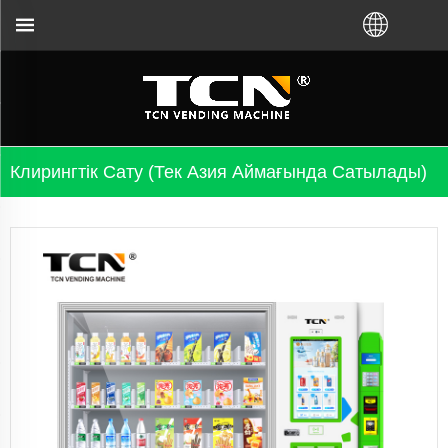
бьютордан сатып алғаныңызға қарамастан, сауда 
Клирингтік Сату (Тек Азия Аймағында Сатылады)