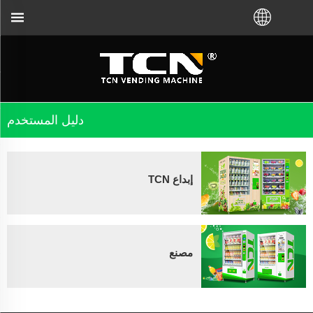
دليل المستخدم
إبداع TCN
مصنع