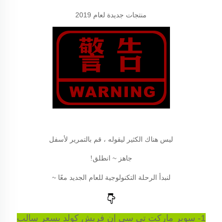
منتجات جديدة لعام 2019
ليس هناك الكثير ليقوله ، قم بالتمرير لأسفل
جاهز ~ انطلق
!
لنبدأ الرحلة التكنولوجية للعام الجديد معًا ~
1- سوبر ماركت تي سي إن فريش كولد بسعر سالب