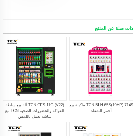
ذات صلة عن المنتج
714$ TCN-BLH-65S(19HP) ماكينة بيع
TCN-CFS-11G (V22) آلة بيع سلطة
أحمر الشفاه
الفواكه والخضروات الصحية TCN مع
شاشة تعمل باللمس