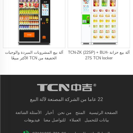
آلة بيع خزانة TCN-ZK (22SP) + BLH-
آلة بيع المشروبات المبردة والوجبات
27S TCN locker
الخفيفة من TCN الأكثر مبيعًا
22 عاما من الشركة المصنعة لآلة البيع
الصفحة الرئيسية
المنتج
من نحن
أخبار
الأسئلة الشائعة
بيانات للتحميل
العملاء
للتواصل معنا
فيديوهات