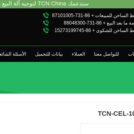
ستدعمك TCN China لتوجيه آلة البيع واستكشاف الأخطاء وإصلاحها بغض النظر عن شرائك VM من مصنع TCN أو الموزع المحلي. اتصل بنا: + 86-731-88048300
الساخن للمبيعات + 86-731-87101005
ا بعد البيع + 86-731-88048300
الساخن للشكوى + 86-15273199745
ات
للتواصل معنا
العملاء
بيانات للتحميل
الأسئلة الشائع