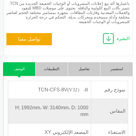
باعتبارها آلة بيع إعلانات المشروبات أو الوجبات الخفيفة الجديدة من TCN.
تتميز بآلات البيع اللولبية والناقلة. يحتوي على موصلات MBD للنقود
والعملات المعدنية وقارئات البطاقات. مجهزة بمسامير مختلفة الحجم لعناصر
مختلفة وأدلة مستخدم ومحركات بديلة. التحكم في درجة الحرارة
للمشروبات أو الوجبات الخفيفة.
النشرة
تواصل معنا
استفسر
تفاصيل
التطبيقات
الوصف
نموذج رقم
） -R
(V32
TCN-CFS-8V
H: 1992mm، W: 3140mm، D: 1000
المقاس
mm
الاستغناء
المصعد الإلكتروني XY