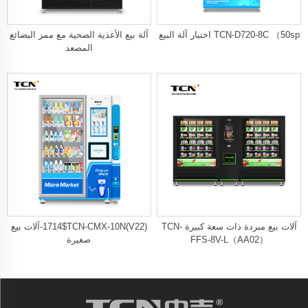
TCN-D720-8C （50sp اختبار آلة البيع
آلة بيع الأغذية الصحية مع ممر البضائع
المصعد
آلات بيع مبردة ذات سعة كبيرة TCN-
1714$TCN-CMX-10N(V22)-آلات بيع
FFS-8V-L（AA02）
صغيرة