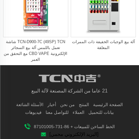
آلة بيع الوجبات الخفيفة ذات الممرات
TCN-D900-7C (49SP) TCN شاشة
المعلقة
تعمل باللمس آلة بيع السجائر
الإلكترونية CBD VAPE مع التحقق من
العمر
21 عاما من الشركة المصنعة لآلة البيع
الصفحة الرئيسية
المنتج
من نحن
أخبار
الأسئلة الشائعة
بيانات للتحميل
العملاء
للتواصل معنا
فيديوهات
الخط الساخن للمبيعات + 86-731-87101005
[البريد الإلكتروني محمي]