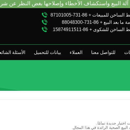
الساخن للمبيعات + 86-731-87101005
ا بعد البيع + 86-731-88048300
الساخن للشكوى + 86-15874911511
ات
للتواصل معنا
العملاء
بيانات للتحميل
الأسئلة الشائع