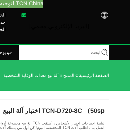
ستدعمك TCN China لتوجيه آلة البيع واستكشاف الأخطاء وإصلاحها بغض النظر عن شرائك VM من مصنع TCN أو الموزع المحلي. اتصل بنا: + 86-731-88048300
الخط 
خدمة م
[البريد الإلكتروني محمي]
الخط 
فيديوه
الصفحة الرئيسية
»
المنتج
»
آلة بيع معدات الوقاية الشخصية
TCN-D720-8C （50sp اختبار آلة البيع
لتلبية احتياجات اختبار الأشخاص ، أطلقت TCN آلة بيع مجموعة أدوات اختبار جديدة تمامًا.
اتصل بنا ، اطلب آلات TCN المخصصة اليوم! كن أول من يمتلك آلات البيع الصحية الرائدة في هذا المجال.