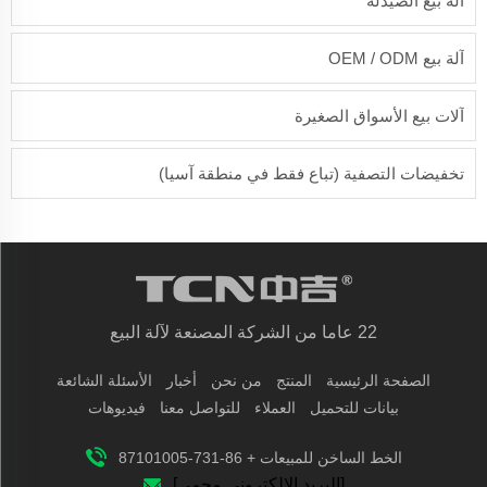
آلة بيع الصيدلة
آلة بيع OEM / ODM
آلات بيع الأسواق الصغيرة
تخفيضات التصفية (تباع فقط في منطقة آسيا)
22 عاما من الشركة المصنعة لآلة البيع
الصفحة الرئيسية
المنتج
من نحن
أخبار
الأسئلة الشائعة
بيانات للتحميل
العملاء
للتواصل معنا
فيديوهات
الخط الساخن للمبيعات + 86-731-87101005
[البريد الإلكتروني محمي]