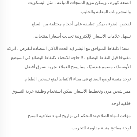
السعة كبيرة ، ويمكن تنويع المنتجات المباعة ، مثل البسكويت
والمشروبات المعلبة والحليب.
لفحص الضوء ، يمكن تطبيقه على أحجام مختلفة من السلع.
تسهل علامات الأسعار الإلكترونية تحديث أسعار المنتجات.
منفذ الالتقاط المتوافق مع البشر (يد الحث الذكي المضادة للقرص ، اتركه
مفتوحًا قبل التقاط البضائع ، لا حاجة للانحناء لالتقاط البضائع في الموضع
الأوسط) ، مصمم هندسيًا ، مما يمنح العملاء تجربة تسوق أفضل.
توجد منصة لوضع البضائع في ميناء الالتقاط لمنع تسخين الطعام.
ممر شحن مرن وتخطيط الأسعار: يمكن استخدام وظيفة عربة التسوق
خلفية لوحة
مؤقت انتهاء الصلاحية: التحكم في تواريخ انتهاء صلاحية المنتج
لوحة مفاتيح متينة مقاومة للتخريب