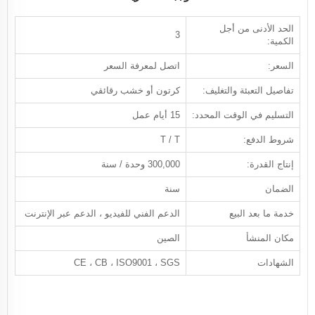
الحد الأدنى من أجل
3
الكمية:
السعر:
اتصل لمعرفة السعر
تفاصيل التعبئة والتغليف:
كرتون أو خشب رقائقي
التسليم في الوقت المحدد:
15 أيام عمل
شروط الدفع:
T / T
إنتاج القدرة:
300,000 وحدة / سنة
الضمان
سنة
خدمة ما بعد البيع
الدعم الفني للفيديو ، الدعم عبر الإنترنت
مكان المنشأ
الصين
الشهادات
CE ، CB ، ISO9001 ، SGS