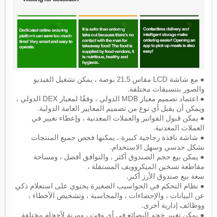
● مع شاشة LCD مقاس 21.5 بوصة ، يمكن تشغيل الفيديو
والصور بتنسيقات مختلفة.
● اعتماد تصميم معيار MDB الدولي ، وفقًا لمعيار DEX الدولي ،
ويمكن أن يقبل أي نوع من تصميم المعايير العامة الدولية.
● يمكن قبول الفواتير والعملات المعدنية ، وإعطاء تغيير في
العملات المعدنية.
● شاشة نافذة زجاجية كبيرة ، يمكنها فحص جميع المنتجات
بشكل حدسي وسهل الاستخدام.
● يمكن بيع حجم الصندوق أكثر ، والتوافق أفضل ، ومساحة
مقاطعة تسخين الميكروويف المستقلة ،
سعة بيع صندوق الأرز أكبر.
● نظام التحكم في الحواسيب الصغيرة يحتوي على استعلام ذكي
عن البيانات ، والإحصاءات ، والمحاسبة ، وتشخيص الأخطاء ،
ووظائف إدارية أخرى.
● يمكن تغيير حجم البضائع في أي وقت ، ومرنة لأحجام مختلفة