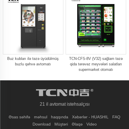
Buz kubları ilə təzə üyüdülmüş
TCN-CFS-8V (V32) sağlam təzə
buzlu qəhvə avtomatı
qida tərəvəz meyvələri salatları
supermarket otomatı
21 il avtomat istehsalçısı
Əsas səhifə
məhsul
haqqında
Xəbərlər - HUASHIL
FAQ
Download
Müştəri
Əlaqə
Video