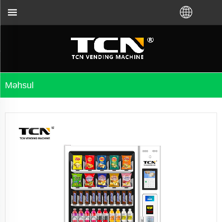
mayaraq, TCN China vending avtomatına rəhbərlik və
Məhsul