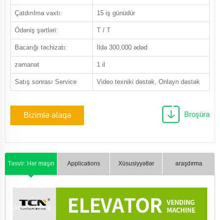
Çatdırılma vaxtı:
15 iş günüdür
Ödəniş şərtləri:
T / T
Bacarığı təchizatı:
İldə 300,000 ədəd
zəmanət
1 il
Satış sonrası Service
Video texniki dəstək, Onlayn dəstək
Broşüra
Bizimlə əlaqə
saxlayın
Təsvir: Hər maşın
Applications
Xüsusiyyətlər
araşdırma
üçün dəqiq və
cəlbedici təsvir