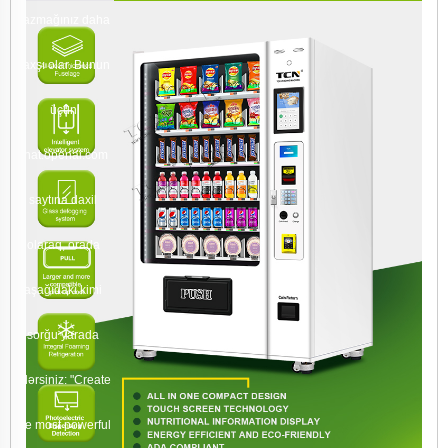
yazmağınız daha
yaxşı olar. Bunun
üçün
chat.openai.com
saytına daxil
olaraq, orada
aşağıdakı kimi
sorğu yarada
bilərsiniz: "Create
the most powerful