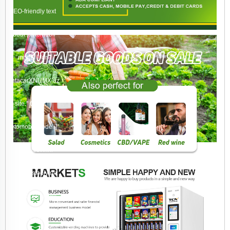
SEO-friendly text
about [avtomobil
modeli] for
rentacarXNUMX.az
site." Qeyd: "
[avtomobil modeli]"
yerinə təsvirini
yazmaq istədiyiniz
avtomobilin adını
qeyd edin.