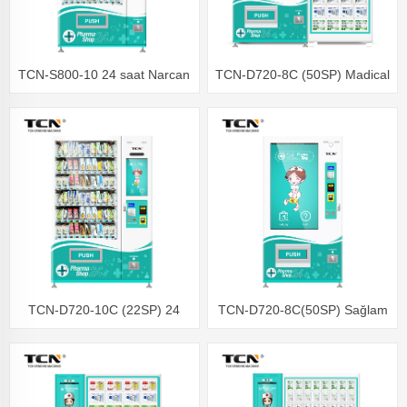
TCN-S800-10 24 saat Narcan
TCN-D720-8C (50SP) Madical
aptek onlayn alış-veriş əl
Pharma Mağazası Soyunma
sabunu Dezinfeksiya
Maşın Həllləri
ləvazimatları Avtomat
TCN-D720-10C (22SP) 24
TCN-D720-8C(50SP) Sağlam
Saat Şəxsi Xidmət Aptek Satış
Tibbi İctimai SağlamlıqAptek
Maşın
Satış Maşını