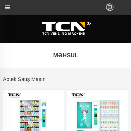
ng avtomatına rəhbərlik və problemlərin aradan qal
MƏHSUL
Aptek Satış Maşın