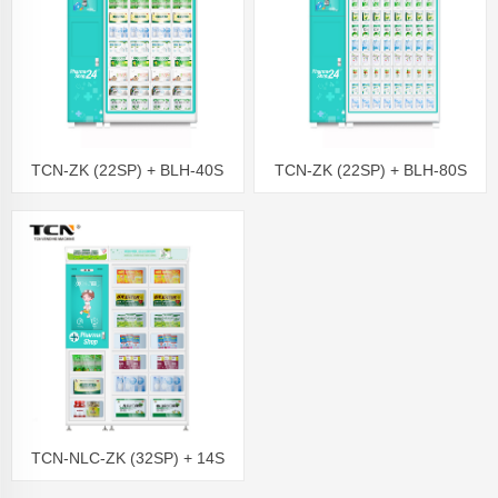
TCN-ZK (22SP) + BLH-40S
TCN-ZK (22SP) + BLH-80S
Əczaçılıq məhsul satış
Sağlam Vending maşını 24
avtomatı Tibbi ləvazimatlar
saat aptek satış avtomatı əl
avtomatı Cərrahi maska ​​satış
sanitizer avtomatı
avtomatı
TCN-NLC-ZK (32SP) + 14S
Sağlam Tibbi dərman Dərman