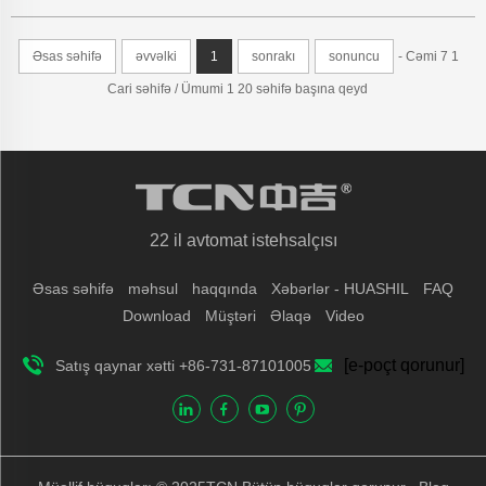
Aptek Satış Maşın
Əsas səhifə
əvvəlki
1
sonrakı
sonuncu
- Cəmi 7 1
Cari səhifə / Ümumi 1 20 səhifə başına qeyd
22 il avtomat istehsalçısı
Əsas səhifə
məhsul
haqqında
Xəbərlər - HUASHIL
FAQ
Download
Müştəri
Əlaqə
Video
[e-poçt qorunur]
Satış qaynar xətti +86-731-87101005