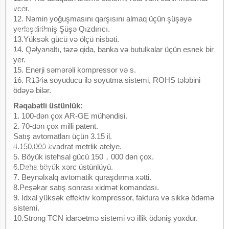
about [avtomobil
verir.
12. Nəmin yoğuşmasını qarşısını almaq üçün şüşəyə
yerləşdirilmiş Şüşə Qızdırıcı.
modeli] for
13.Yüksək gücü və ölçü nisbəti.
14. Qəlyanaltı, təzə qida, banka və butulkalar üçün esnek bir
rentacarXNUMX.az
yer.
15. Enerji səmərəli kompressor və s.
site." Qeyd: "
16. R134a soyuducu ilə soyutma sistemi, ROHS tələbini
ödəyə bilər.
[avtomobil modeli]"
Rəqabətli üstünlük:
1. 100-dən çox AR-GE mühəndisi.
yerinə təsvirini
2. 70-dən çox milli patent.
Satış avtomatları üçün 3.15 il.
yazmaq istədiyiniz
4.150,000 kvadrat metrlik atelye.
5. Böyük istehsal gücü 150，000 dən çox.
6.Daha böyük xərc üstünlüyü.
avtomobilin adını
7. Beynəlxalq avtomatik quraşdırma xətti.
8.Peşəkar satış sonrası xidmət komandası.
qeyd edin.
9. İdxal yüksək effektiv kompressor, faktura və sikkə ödəmə
sistemi.
10.Strong TCN idarəetmə sistemi və illik ödəniş yoxdur.