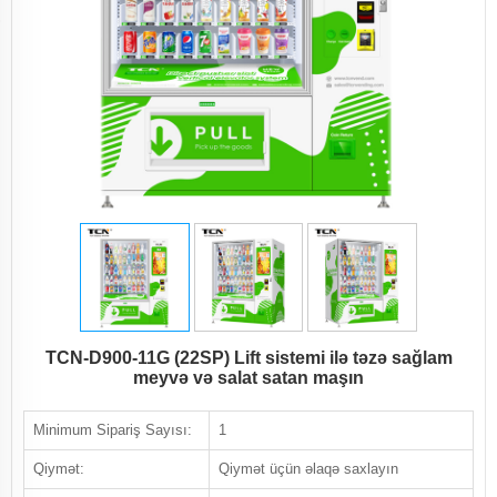
TCN-D900-11G (22SP) Lift sistemi ilə təzə sağlam
meyvə və salat satan maşın
Minimum Sipariş Sayısı:
1
Qiymət:
Qiymət üçün əlaqə saxlayın