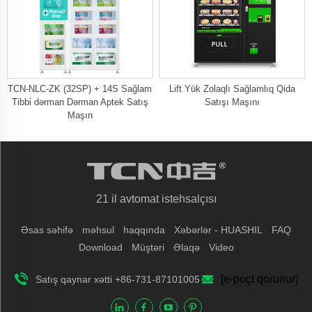
TCN-NLC-ZK (32SP) + 14S Sağlam
Lift Yük Zolaqlı Sağlamlıq Qida
Tibbi dərman Dərman Aptek Satış
Satışı Maşını
Maşın
21 il avtomat istehsalçısı
Əsas səhifə
məhsul
haqqında
Xəbərlər - HUASHIL
FAQ
Download
Müştəri
Əlaqə
Video
[e-poçt qorunur]
Satış qaynar xətti +86-731-87101005