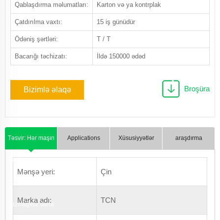
Qablaşdırma məlumatları:
Karton və ya kontrplak
Çatdırılma vaxtı:
15 iş günüdür
Ödəniş şərtləri:
T / T
Bacarığı təchizatı:
İldə 150000 ədəd
Broşüra
Bizimlə əlaqə
saxlayın
Təsvir: Hər maşın
Applications
Xüsusiyyətlər
araşdırma
üçün dəqiq və
Mənşə yeri:
Çin
cəlbedici təsvir
Marka adı:
TCN
yazmağınız daha