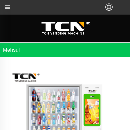
əhbərlik və problemlərin aradan qaldırılması üçün 
Məhsul