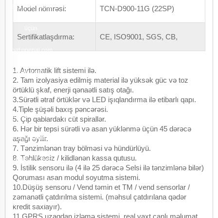
yaxşı olar. Bunun
Model nömrəsi:
TCN-D900-11G (22SP)
üçün
Sertifikatlaşdırma:
CE, ISO9001, SGS, CB,
chat.openai.com
1. Avtomatik lift sistemi ilə.
saytına daxil
2. Tam izolyasiya edilmiş material ilə yüksək güc və toz
örtüklü şkaf, enerji qənaətli satış otağı.
olaraq, orada
3.Sürətli ətraf örtüklər və LED işıqlandırma ilə etibarlı qapı.
4.Tiple şüşəli baxış pəncərəsi.
aşağıdakı kimi
5. Çip qablardakı cüt spirallər.
6. Hər bir tepsi sürətli və asan yüklənmə üçün 45 dərəcə
aşağı əyilir.
sorğu yarada
7. Tənzimlənən tray bölməsi və hündürlüyü.
8. Təhlükəsiz / kilidlənən kassa qutusu.
bilərsiniz: "Create
9. İstilik sensoru ilə (4 ilə 25 dərəcə Selsi ilə tənzimlənə bilər)
Qoruması asan modul soyutma sistemi.
the most powerful
10.Düşüş sensoru / Vend təmin et TM / vend sensorlar /
zəmanətli çatdırılma sistemi. (məhsul çatdırılana qədər
SEO-friendly text
kredit saxlayır).
11.GPRS uzaqdan izləmə sistemi, real vaxt canlı məlumat