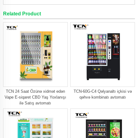
Related Product
TCN 24 Saat Özünə xidmət edən
TCN-60G-C4 Qəlyanaltı içkisi və
Vape E-siqaret CBD Yaş Yoxlanışı
qəhvə kombinatı avtomatı
ilə Satış avtomatı