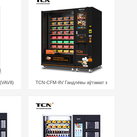
(VAV8)
TCN-CFM-8V Гандлёвы аўтамат з
ндлёвы
гарачай ежай з 21.5-цалевым
адуктамі
сэнсарным экранам