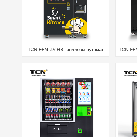
TCN-FFM-ZV-HB Гандлёвы аўтамат
TCN-FFM
для гамбургераў
Гандлё