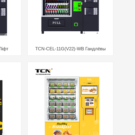
Ліфт
TCN-CEL-11G(V22)-WB Гандлёвы
ай ежы
аўтамат Food Elevator мікрахвалевы
цы
нагрэў