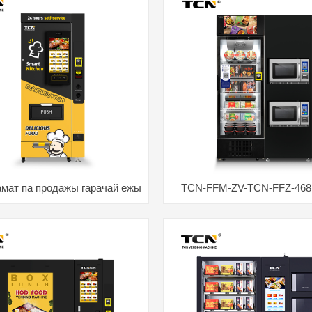
тамат па продажы гарачай ежы
TCN-FFM-ZV-TCN-FFZ-468
Разумны халадзільнік Га
аўтамат з замарожанымі пр