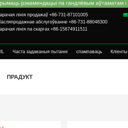
 рэкамендацыі па гандлёвым аўтаматам і ліквід
арачая лінія продажаў +86-731-87101005
асляпродажнае абслугоўванне +86-731-88048300
арачая лінія па скаргах +86-15874911511
IL
Часта задаваныя пытанні
спампаваць
Кліенты
ПРАДУКТ