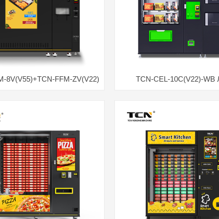
-8V(V55)+TCN-FFM-ZV(V22)
TCN-CEL-10C(V22)-WB 
вы аўтамат з гарачай ежай
Гандлёвы аўтамат здаров
Астудзіць пры -18 C
нагрэў у мікрахвалеў