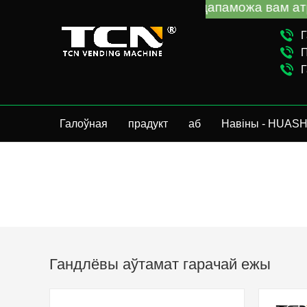
TCN China дапаможа вам атрымаць
Г
П
Г
Галоўная
прадукт
аб
Навіны - HUASH
Гандлёвы аўтамат гарачай ежы