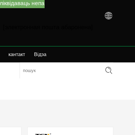
аваць непаладкі незалежна ад таго, набылі вы в
[электронная пошта абаронена]
кантакт
Відэа