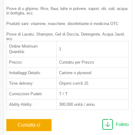
Prove di u ghjornu: Rice, flaur, latte in polvere, sapori, olii, sali, acqua
in bottiglia, ecc.
Prudutti sani: vitamine, maschere, disinfettante è medicina OTC
Prove di Lavatu: Shampoo, Gel di Doccia, Detergente, Acqua Javel,
ecc.
Ordine Minimum
1
Quantità:
Prezzo:
Cuntattu per Prezzo
Imballaggi Details:
Cartone o plywood
Time delivery:
Ghjorni cum'è 15
Cunnizzioni Pudeti:
T / T
Ability Ability:
300,000 unità / annu
Folleto
Cuntatta ci