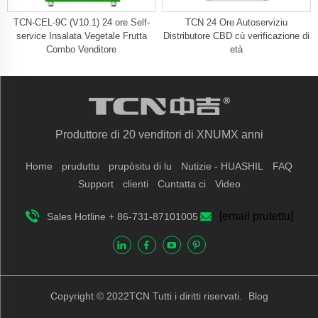
TCN-CEL-9C (V10.1) 24 ore Self-
TCN 24 Ore Autoserviziu
service Insalata Vegetale Frutta
Distributore CBD cù verificazione di
Combo Venditore
età
Produttore di 20 venditori di XNUMX anni
Home
pruduttu
prupòsitu di lu
Nutizie - HUASHIL
FAQ
Support
clienti
Cuntatta ci
Video
[email prutettu]
Sales Hotline + 86-731-87101005
Copyright © 2022TCN Tutti i diritti riservati.
Blog