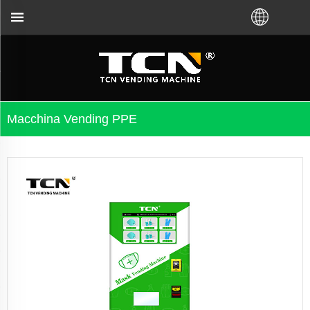
ida di i vending machine è a risoluzione di i pruble
Macchina Vending PPE