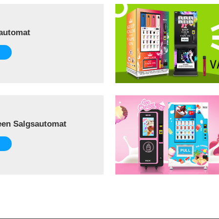
automat
een Salgsautomat