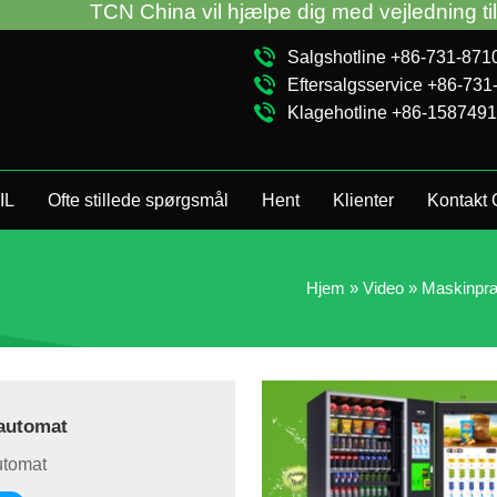
TCN China vil hjælpe dig med vejledning til sal
Salgshotline +86-731-87
Eftersalgsservice +86-73
Klagehotline +86-158749
IL
Ofte stillede spørgsmål
Hent
Klienter
Kontakt 
Hjem
»
Video
»
Maskinpræ
sautomat
utomat