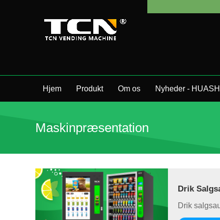
Hjem
Produkt
Om os
Nyheder - HUASH
Maskinpræsentation
Drik Salg
Drik salgsa