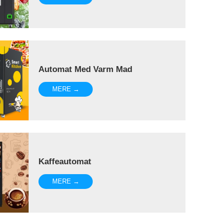
Automat Med Varm Mad
MERE →
Kaffeautomat
MERE →