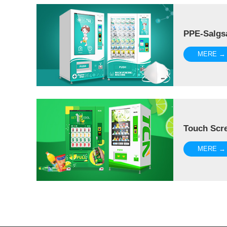
PPE-Salgs
MERE →
Touch Scr
MERE →