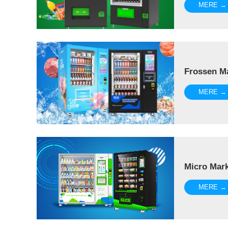
MERE →
Frossen M
MERE →
Micro Mar
MERE →