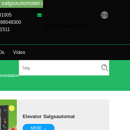
gsautomater og fejlfinding, uanset du har købt VM fra 
101005
1-88048300
[e-mail beskyttet]
11511
Os
Video
sentation
Elevator Salgsautomat
MERE →