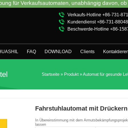
fsautomaten, unabhängig davon, ob Sie VM von der 
Verkaufs-Hotline +86-731-87
Kundendienst +86-731-8804
Beschwerde-Hotline +86-15
 HUASHIL
FAQ
DOWNLOAD
Clients
Kontaktiere
tel
Startseite
»
Produkt
»
Automat für gesunde Le
Fahrstuhlautomat mit Drückern 
In Übereinstimmung mit dem Armutsbekämpfungsprojekt
lassen