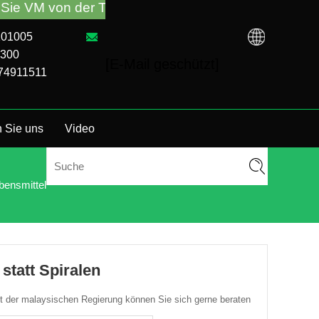
TCN-Fabrik oder einem lokalen Händler gekauft hab
101005
8300
[E-Mail geschützt]
874911511
n Sie uns
Video
bensmittel
statt Spiralen
 der malaysischen Regierung können Sie sich gerne beraten