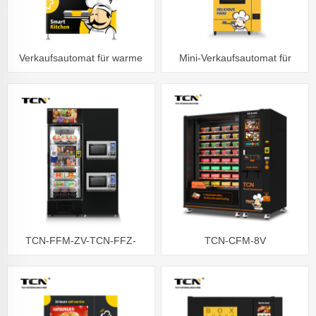
Verkaufsautomat für warme
Mini-Verkaufsautomat für
Speisen, praktischer Mittag-
warme Speisen
und Abendessenservice
TCN-FFM-ZV-TCN-FFZ-
TCN-CFM-8V
468(VAV8) Intelligenter
Verkaufsautomat für warme
Kühlschrank Tiefkühl-
Speisen mit 21.5-Zoll-
Verkaufsautomat
Touchscreen