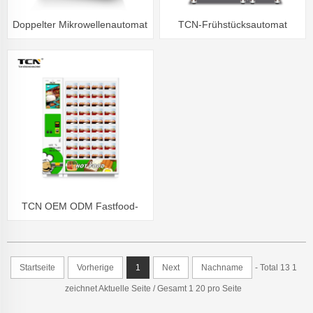
Doppelter Mikrowellenautomat
TCN-Frühstücksautomat
für warme Speisen
TCN OEM ODM Fastfood-
Automat für warme Speisen
und warme Mahlzeiten
Startseite
Vorherige
1
Next
Nachname
- Total 13 1
zeichnet Aktuelle Seite / Gesamt 1 20 pro Seite