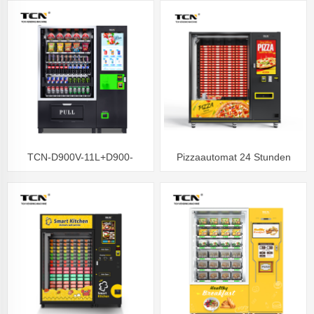
automaten mikrowelle heizung
Verkaufsautomat
Mikrowellenheizung
TCN-D900V-11L+D900-
Pizzaautomat 24 Stunden
ZK(32SP)-Aufzug-
geöffnet
Verkaufsautomat, Obstsalat-
Verkaufsautomat