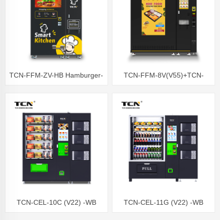
TCN-FFM-ZV-HB Hamburger-
TCN-FFM-8V(V55)+TCN-
Verkaufsautomat
FFM-ZV(V22)
Verkaufsautomat für warme
Speisen, gekühlt bei -18 °C
TCN-CEL-10C (V22) -WB
TCN-CEL-11G (V22) -WB
Aufzug Gesunde Lebensmittel
Lebensmittelaufzug