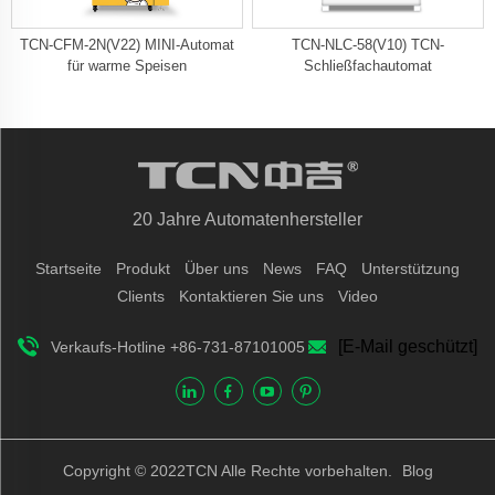
TCN-CFM-2N(V22) MINI-Automat
TCN-NLC-58(V10) TCN-
für warme Speisen
Schließfachautomat
20 Jahre Automatenhersteller
Startseite
Produkt
Über uns
News
FAQ
Unterstützung
Clients
Kontaktieren Sie uns
Video
[E-Mail geschützt]
Verkaufs-Hotline +86-731-87101005
Copyright © 2022TCN Alle Rechte vorbehalten.
Blog