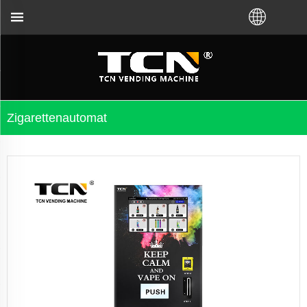
inem lokalen Händler gekauft haben. Rufen Sie uns
Zigarettenautomat